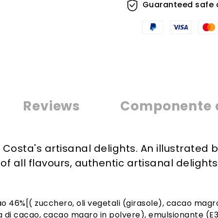
Guaranteed safe 
Reviews
Componente 
osta's artisanal delights. An illustrated bo
f all flavours, authentic artisanal delights
 46%[( zucchero, oli vegetali (girasole), cacao magro
a di cacao, cacao magro in polvere), emulsionante (E32