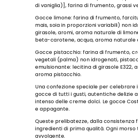
di vaniglia)], farina di frumento, grassi
Gocce limone: farina di frumento, farcit
mais, soia in proporzioni variabili) non 
girasole, aromi, aroma naturale di limon
beta-carotene, acqua, aroma naturale d
Gocce pistacchio: farina di frumento, cre
vegetali (palma) non idrogenati, pistacch
emulsionante: lecitina di girasole E322, 
aroma pistacchio.
Una confezione speciale per celebrare i d
gocce di tutti i gusti, autentiche delizie 
intenso delle creme dolci. Le gocce Costa
e appagante.
Queste prelibatezze, dalla consistenza fr
ingredienti di prima qualità. Ogni morso
avvolgente.