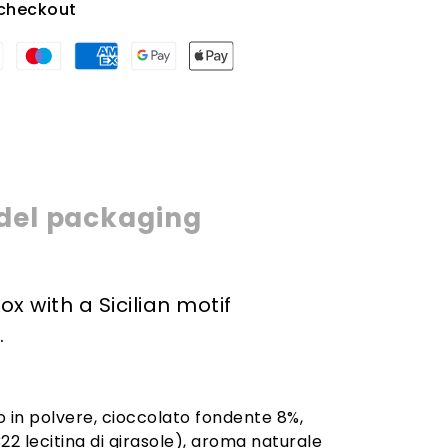
checkout
del packaging
x with a Sicilian motif
.
 in polvere, cioccolato fondente 8%,
2 lecitina di girasole), aroma naturale