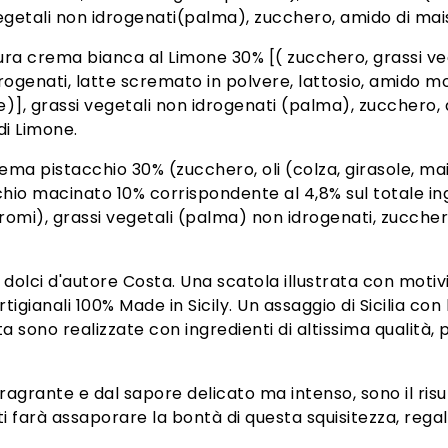
 vegetali non idrogenati(palma), zucchero, amido di mai
ura crema bianca al Limone 30% [( zucchero, grassi vege
idrogenati, latte scremato in polvere, lattosio, amido m
e)], grassi vegetali non idrogenati (palma), zucchero,
i Limone.
ma pistacchio 30% (zucchero, oli (colza, girasole, mais,
io macinato 10% corrispondente al 4,8% sul totale ingre
aromi), grassi vegetali (palma) non idrogenati, zucchero
olci d'autore Costa. Una scatola illustrata con motivi 
artigianali 100% Made in Sicily. Un assaggio di Sicilia con
 sono realizzate con ingredienti di altissima qualità, p
agrante e dal sapore delicato ma intenso, sono il risul
 ti farà assaporare la bontà di questa squisitezza, reg