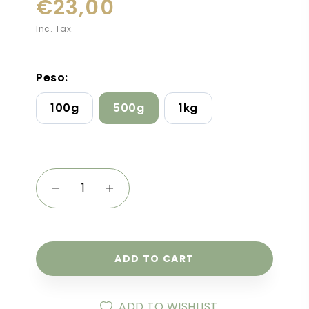
€23,00
Inc. Tax.
Peso:
100g
500g
1kg
ADD TO CART
ADD TO WISHLIST